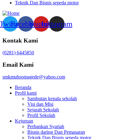
Teknik Dan Bisnis sepeda motor
Twitter
Facebook
Youtube
Instagram
Kontak Kami
(0281) 6445850
Email Kami
smkmuhsomagede@yahoo.com
Beranda
Profil kami
Sambutan kepala sekolah
Visi dan Misi
Sejarah Sekolah
Profil Sekolah
Kejuruan
Perbankan Syariah
Bisnis daring Dan Pemasaran
Teknik Dan Bisnis sepeda motor