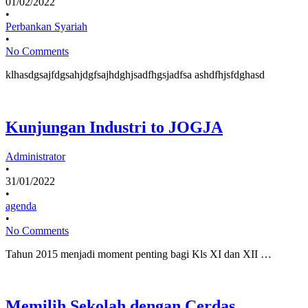
01/02/2022
•
Perbankan Syariah
•
No Comments
klhasdgsajfdgsahjdgfsajhdghjsadfhgsjadfsa ashdfhjsfdghasd
Kunjungan Industri to JOGJA
Administrator
•
31/01/2022
•
agenda
•
No Comments
Tahun 2015 menjadi moment penting bagi Kls XI dan XII …
Memilih Sekolah dengan Cerdas