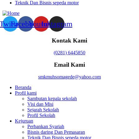
Teknik Dan Bisnis sepeda motor
Twitter
Facebook
Youtube
Instagram
Kontak Kami
(0281) 6445850
Email Kami
smkmuhsomagede@yahoo.com
Beranda
Profil kami
Sambutan kepala sekolah
Visi dan Misi
Sejarah Sekolah
Profil Sekolah
Kejuruan
Perbankan Syariah
Bisnis daring Dan Pemasaran
Teknik Dan Bisnis sepeda motor