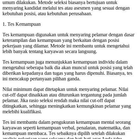
umum dilakukan. Metode seleksi biasanya bertujuan untuk
menyaring kandidat melalui tes atau asesmen yang sesuai dengan
kebutuhan posisi, atau kebutuhan perusahaan.
1. Tes Kemampuan
Tes kemampuan digunakan untuk menyaring pelamar dengan dasar
keterampilan dan kemampuan yang berkaitan dengan posisi
pekerjaan yang dilamar. Metode ini membantu untuk mengetahui
lebih banyak tentang karyawan secara langsung.
Tes kemampuan juga menunjukkan kemampuan individu dalam
mengetahui seberapa baik dia akan muncul untuk posisi yang telah
diberikan kepadanya dan tugas yang harus dipenuhi. Biasanya, tes
ini mencakup pertanyaan pilihan ganda.
Nilai minimum dapat ditetapkan untuk menyaring pelamar. Nilai
cut-off dapat dinaikkan atau diturunkan tergantung pada jumlah
pelamar. Jika rasio seleksi rendah maka nilai cut-off dapat
ditingkatkan, sehingga meningkatkan kemungkinan pelamar yang
melebihi kualifikasi.
Tes ini membantu dalam pengukuran kemampuan mental seorang
karyawan seperti kemampuan verbal, penalaran, matematika, dan
kemampuan membaca. Tes sebaiknya dipilih setelah dilakukan
analisis pekerjaan yang seksama dan hati-hati agar Anda tahu