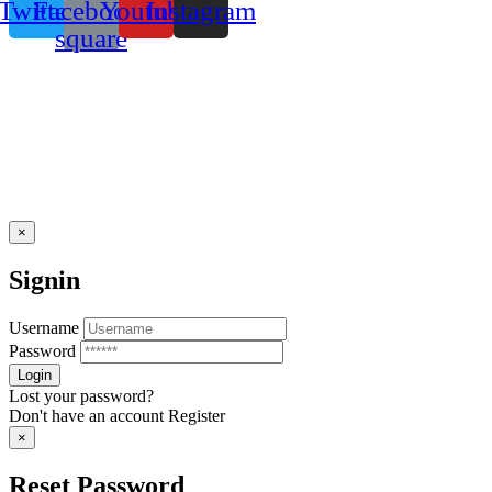
Twitter
Facebook-
Youtube
Instagram
square
×
Signin
Username
Password
Lost your password?
Don't have an account
Register
×
Reset Password